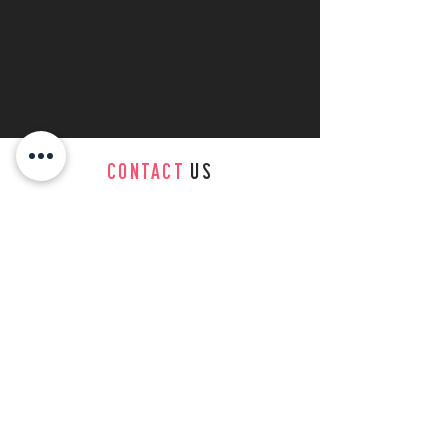
CONTACT
US
tel. +49 ‭179
7364 662
Friedrichstraße 15
68723 Schwetzingen
Mit Hauptsitz in Schwetzingen und Team-
Standorten in München und Berlin betreuen
wir kulinarische Betriebe deutschlandweit.